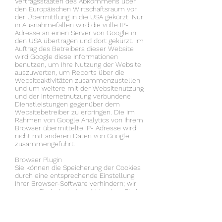
Vertragsstaaten des Abkommens über
den Europäischen Wirtschaftsraum vor
der Übermittlung in die USA gekürzt. Nur
in Ausnahmefällen wird die volle IP-
Adresse an einen Server von Google in
den USA übertragen und dort gekürzt. Im
Auftrag des Betreibers dieser Website
wird Google diese Informationen
benutzen, um Ihre Nutzung der Website
auszuwerten, um Reports über die
Websiteaktivitäten zusammenzustellen
und um weitere mit der Websitenutzung
und der Internetnutzung verbundene
Dienstleistungen gegenüber dem
Websitebetreiber zu erbringen. Die im
Rahmen von Google Analytics von Ihrem
Browser übermittelte IP- Adresse wird
nicht mit anderen Daten von Google
zusammengeführt.
Browser Plugin
Sie können die Speicherung der Cookies
durch eine entsprechende Einstellung
Ihrer Browser-Software verhindern; wir
weisen Sie jedoch darauf hin, dass Sie in
diesem Fall gegebenenfalls nicht
sämtliche Funktionen dieser Website
vollumfänglich werden nutzen können.