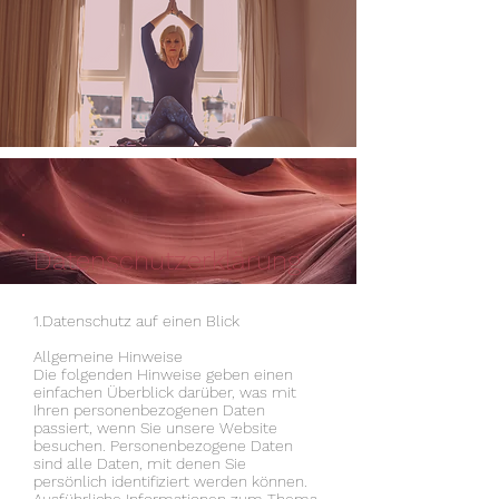
Datenschutzerklärung
1.Datenschutz auf einen Blick
Allgemeine Hinweise
Die folgenden Hinweise geben einen
einfachen Überblick darüber, was mit
Ihren personenbezogenen Daten
passiert, wenn Sie unsere Website
besuchen. Personenbezogene Daten
sind alle Daten, mit denen Sie
persönlich identifiziert werden können.